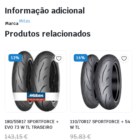
Informação adicional
Mitas
Marca
Produtos relacionados
12%
16%
180/55R17 SPORTFORCE +
110/70R17 SPORTFORCE + 54
EVO 73 W TL TRASEIRO
W TL
143,15 €
95,83 €