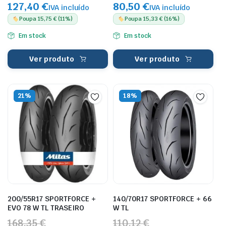
127,40 €
80,50 €
IVA incluído
IVA incluído
Poupa 15,75 € (11%)
Poupa 15,33 € (16%)
Em stock
Em stock
Ver produto
Ver produto
21%
18%
200/55R17 SPORTFORCE +
140/70R17 SPORTFORCE + 66
EVO 78 W TL TRASEIRO
W TL
168,35 €
110,12 €