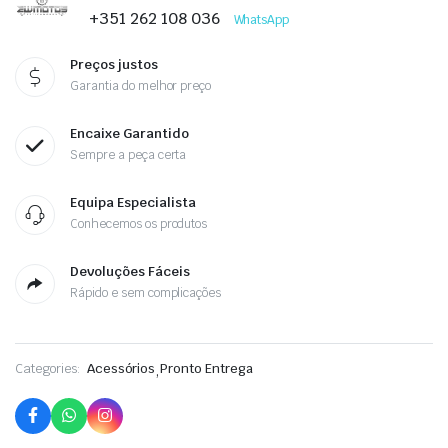
+351 262 108 036
WhatsApp
Preços justos
Garantia do melhor preço
Encaixe Garantido
Sempre a peça certa
Equipa Especialista
Conhecemos os produtos
Devoluções Fáceis
Rápido e sem complicações
Categories:
Acessórios
,
Pronto Entrega