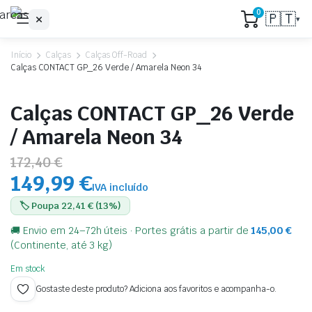
0
🇵🇹
▾
Início
Calças
Calças Off-Road
Calças CONTACT GP_26 Verde / Amarela Neon 34
Calças CONTACT GP_26 Verde
/ Amarela Neon 34
172,40 €
149,99 €
IVA incluído
🏷️ Poupa 22,41 € (13%)
🚚 Envio em 24–72h úteis · Portes grátis a partir de
145,00
€
(Continente, até 3 kg)
Em stock
Gostaste deste produto? Adiciona aos favoritos e acompanha-o.