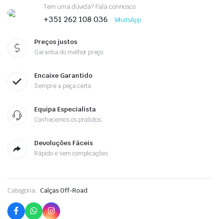
Tem uma dúvida? Fala connosco
+351 262 108 036
WhatsApp
Preços justos
Garantia do melhor preço
Encaixe Garantido
Sempre a peça certa
Equipa Especialista
Conhecemos os produtos
Devoluções Fáceis
Rápido e sem complicações
Categoria:
Calças Off-Road