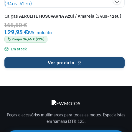
Calças AEROLITE HUSQVARNA Azul / Amarela (34us-42eu)
166,60 €
129,95 €
IVA incluído
🏷️ Poupa 36,65 € (22%)
Em stock
Ver produto
Peças e acessórios multimarcas para todas as motos. Especialistas
em Yamaha DTR 125.