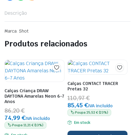
Descrição
Marca: Shot
Produtos relacionados
Calças CONTACT TRACER
Pretas 32
Calças Criança DRAW
DAYTONA Amarelas Neon 6-7
110,97 €
Anos
85,45 €
IVA incluído
86,20 €
🏷️ Poupa 25,52 € (23%)
74,99 €
IVA incluído
Em stock
🏷️ Poupa 11,21 € (13%)