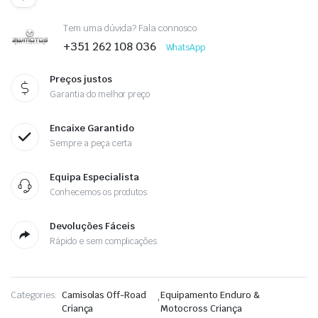
Tem uma dúvida? Fala connosco
+351 262 108 036
WhatsApp
Preços justos
Garantia do melhor preço
Encaixe Garantido
Sempre a peça certa
Equipa Especialista
Conhecemos os produtos
Devoluções Fáceis
Rápido e sem complicações
Categories:
Camisolas Off-Road
,
Equipamento Enduro &
Criança
Motocross Criança