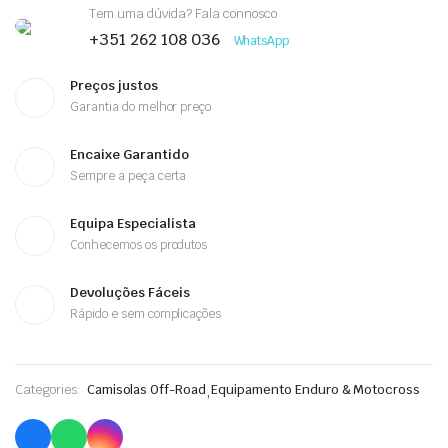
Tem uma dúvida? Fala connosco
+351 262 108 036
WhatsApp
Preços justos
Garantia do melhor preço
Encaixe Garantido
Sempre a peça certa
Equipa Especialista
Conhecemos os produtos
Devoluções Fáceis
Rápido e sem complicações
Categories:
Camisolas Off-Road
,
Equipamento Enduro & Motocross