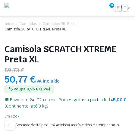
0
🇵🇹
▾
Início
Camisolas
Camisolas Off-Road
Camisola SCRATCH XTREME Preta XL
Camisola SCRATCH XTREME
Preta XL
59,73 €
50,77 €
IVA incluído
🏷️ Poupa 8,96 € (15%)
🚚 Envio em 24–72h úteis · Portes grátis a partir de
145,00
€
(Continente, até 3 kg)
Em stock
Gostaste deste produto? Adiciona aos favoritos e acompanha-o.