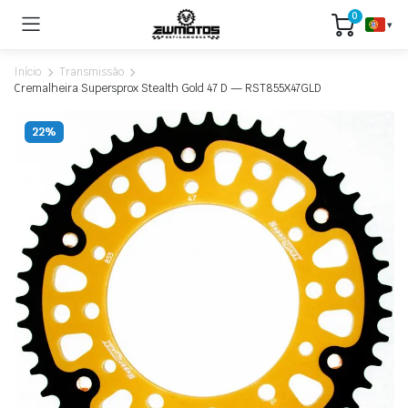
0
▾
Início
Transmissão
Cremalheira Supersprox Stealth Gold 47 D — RST855X47GLD
22%