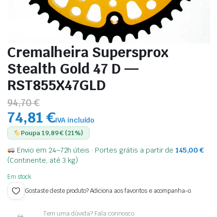
Cremalheira Supersprox
Stealth Gold 47 D —
RST855X47GLD
94,70 €
74,81 €
IVA incluído
Poupa 19,89 € (21%)
Envio em 24–72h úteis · Portes grátis a partir de
145,00
€
(Continente, até 3 kg)
Em stock
Gostaste deste produto? Adiciona aos favoritos e acompanha-o.
Tem uma dúvida? Fala connosco