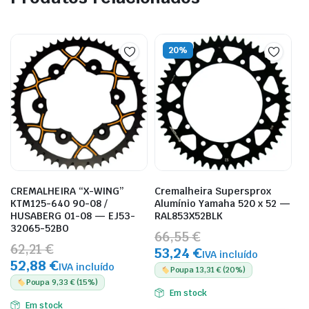
20%
CREMALHEIRA “X-WING”
Cremalheira Supersprox
KTM125-640 90-08 /
Alumínio Yamaha 520 x 52 —
HUSABERG 01-08 — EJ53-
RAL853X52BLK
32065-52BO
66,55 €
62,21 €
53,24 €
IVA incluído
52,88 €
IVA incluído
Poupa 13,31 € (20%)
Poupa 9,33 € (15%)
Em stock
Em stock