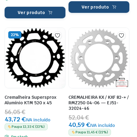
Ver produto
Ver produto
22%
Cremalheira Supersprox
CREMALHEIRA KX / KXF 82-» /
Alumínio KTM 520 x 45
RMZ250 04-06 — EJ51-
32024-46
56,05 €
52,04 €
43,72 €
IVA incluído
40,59 €
IVA incluído
Poupa 12,33 € (22%)
Poupa 11,45 € (22%)