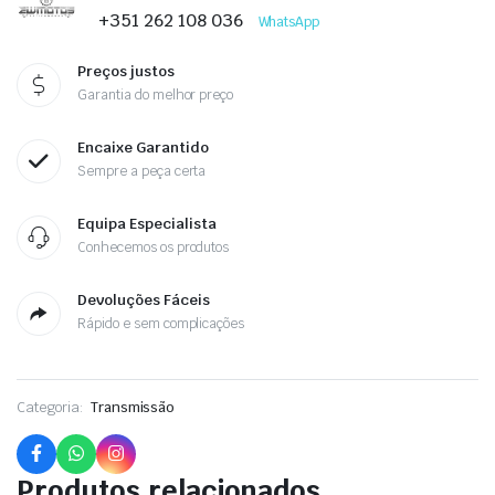
+351 262 108 036
WhatsApp
Preços justos
Garantia do melhor preço
Encaixe Garantido
Sempre a peça certa
Equipa Especialista
Conhecemos os produtos
Devoluções Fáceis
Rápido e sem complicações
Categoria:
Transmissão
Produtos relacionados