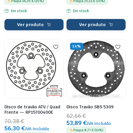
Poupa 46,25 € (25%)
Poupa 25,14 € (24%)
Em stock
Em stock
Ver produto
Ver produto
14%
Disco de travão ATV / Quad
Disco Travão SBS 5309
Frente — RP15700400E
62,66 €
70,38 €
53,89 €
IVA incluído
56,30 €
IVA incluído
Poupa 8,77 € (14%)