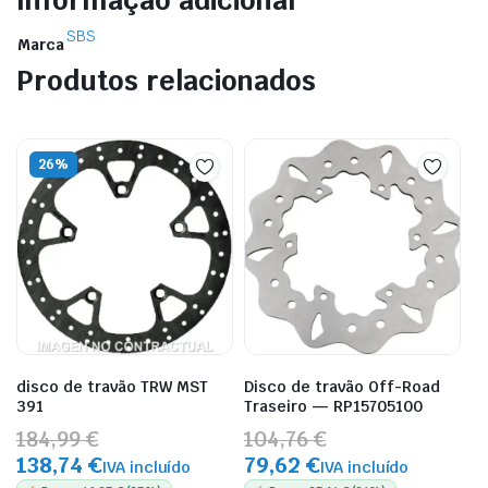
Informação adicional
SBS
Marca
Produtos relacionados
26%
disco de travão TRW MST
Disco de travão Off-Road
391
Traseiro — RP15705100
184,99 €
104,76 €
138,74 €
79,62 €
IVA incluído
IVA incluído