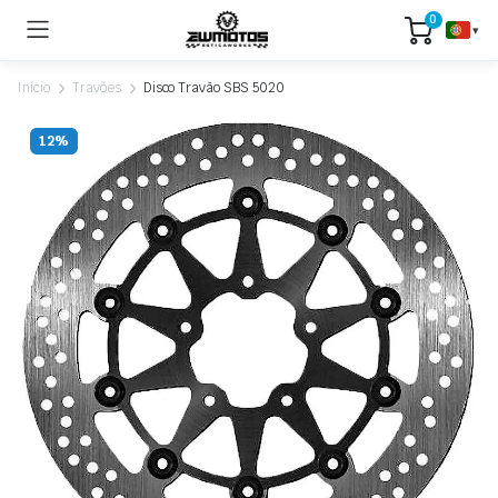
0
▾
Início
Travões
Disco Travão SBS 5020
12%