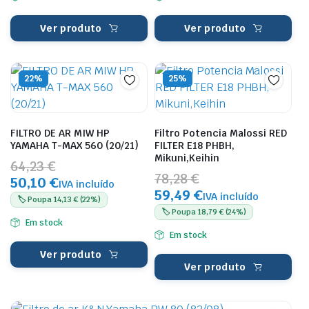
Ver produto
Ver produto
22%
25%
FILTRO DE AR MIW HP
Filtro Potencia Malossi RED
YAMAHA T-MAX 560 (20/21)
FILTER E18 PHBH,
Mikuni,Keihin
64,23 €
78,28 €
50,10 €
IVA incluído
59,49 €
IVA incluído
🏷️ Poupa 14,13 € (22%)
🏷️ Poupa 18,79 € (24%)
Em stock
Em stock
Ver produto
Ver produto