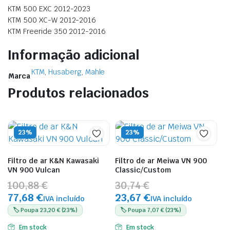
KTM 500 EXC 2012-2023
KTM 500 XC-W 2012-2016
KTM Freeride 350 2012-2016
Informação adicional
KTM
,
Husaberg
,
Mahle
Marca
Produtos relacionados
23%
23%
Filtro de ar K&N Kawasaki
Filtro de ar Meiwa VN 900
VN 900 Vulcan
Classic/Custom
100,88 €
30,74 €
77,68 €
23,67 €
IVA incluído
IVA incluído
🏷️ Poupa 23,20 € (23%)
🏷️ Poupa 7,07 € (23%)
Em stock
Em stock