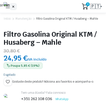
0
🇵🇹
▾
Início
Manutenção
Filtro Gasolina Original KTM / Husaberg – Mahle
Filtro Gasolina Original KTM /
Husaberg – Mahle
30,80 €
24,95 €
IVA incluído
🏷️ Poupa 5,85 € (19%)
Esgotado
Gostaste deste produto? Adiciona aos favoritos e acompanha-o.
Tem uma dúvida? Fala connosco
+351 262 108 036
WhatsApp