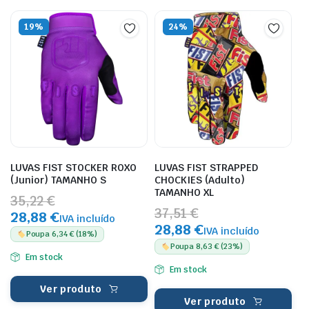
19%
24%
LUVAS FIST STOCKER ROXO
LUVAS FIST STRAPPED
(Junior) TAMANHO S
CHOCKIES (Adulto)
TAMANHO XL
35,22 €
37,51 €
28,88 €
IVA incluído
28,88 €
IVA incluído
Poupa 6,34 € (18%)
Poupa 8,63 € (23%)
Em stock
Em stock
Ver produto
Ver produto