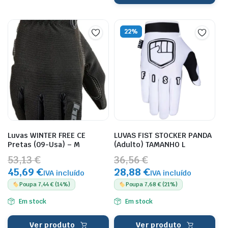
22%
Luvas WINTER FREE CE
LUVAS FIST STOCKER PANDA
Pretas (09-Usa) – M
(Adulto) TAMANHO L
53,13 €
36,56 €
45,69 €
28,88 €
IVA incluído
IVA incluído
Poupa 7,44 € (14%)
Poupa 7,68 € (21%)
Em stock
Em stock
Ver produto
Ver produto