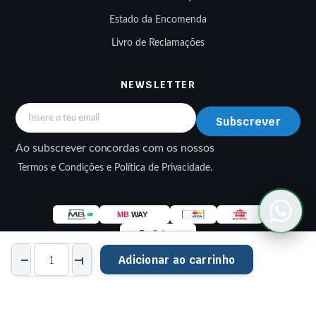
Estado da Encomenda
Livro de Reclamações
NEWSLETTER
Subscrever
Ao subscrever concordas com os nossos
Termos e Condições e Política de Privacidade.
LUVA
Adicionar ao carrinho
FIST
STRAPPED
STORE
PESQUISAR
FAVORITOS
CONTA
CATEGORIAS
100X100
© 2026 EWMOTOS — Peças e Acessórios Multimarcas. Made by
NUTS
(ADULTO)
DriveWeb