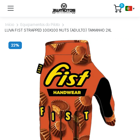
0
▾
Início
Equipamentos do Piloto
LUVA FIST STRAPPED 100X100 NUTS (ADULTO) TAMANHO 2XL
22%