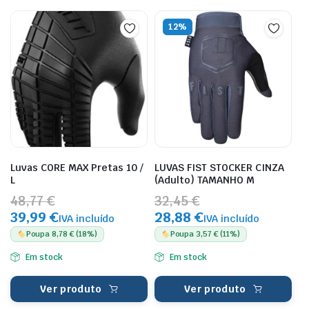
12%
Luvas CORE MAX Pretas 10 /
LUVAS FIST STOCKER CINZA
L
(Adulto) TAMANHO M
48,77 €
32,45 €
39,99 €
28,88 €
IVA incluído
IVA incluído
Poupa 8,78 € (18%)
Poupa 3,57 € (11%)
Em stock
Em stock
Ver produto
Ver produto