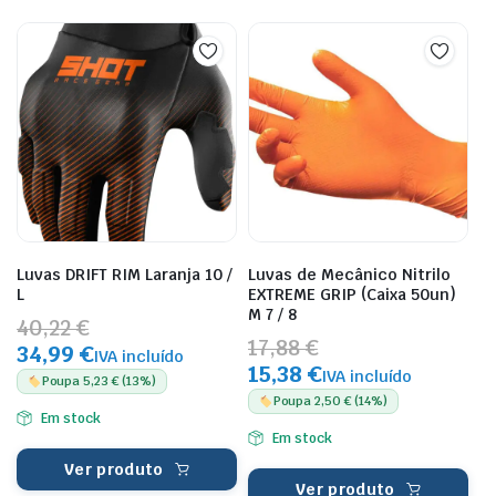
Luvas DRIFT RIM Laranja 10 /
Luvas de Mecânico Nitrilo
L
EXTREME GRIP (Caixa 50un)
M 7 / 8
40,22 €
17,88 €
34,99 €
IVA incluído
15,38 €
IVA incluído
Poupa 5,23 € (13%)
Poupa 2,50 € (14%)
Em stock
Em stock
Ver produto
Ver produto