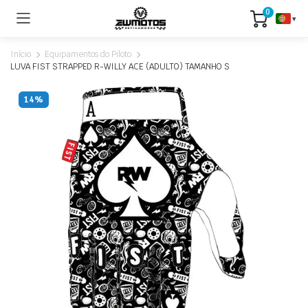
0
▾
Início
Equipamentos do Piloto
LUVA FIST STRAPPED R-WILLY ACE (ADULTO) TAMANHO S
14%