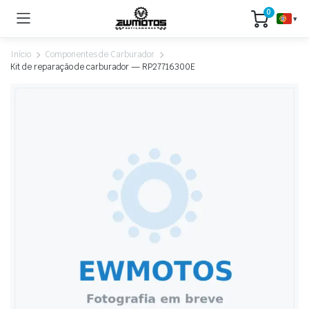
0
▾
Início
Componentes de Carburador
Kit de reparação de carburador — RP27716300E