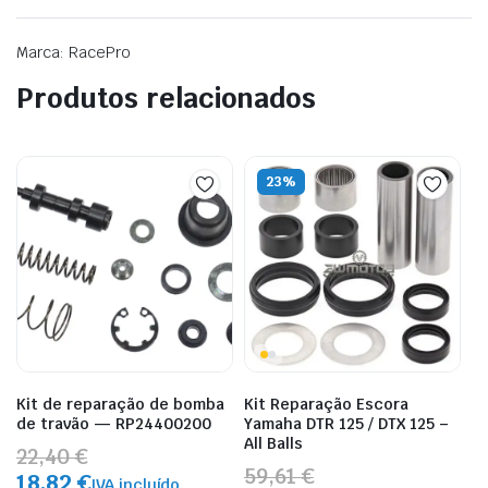
Marca: RacePro
Produtos relacionados
23%
Kit de reparação de bomba
Kit Reparação Escora
de travão — RP24400200
Yamaha DTR 125 / DTX 125 –
All Balls
22,40 €
59,61 €
18,82 €
IVA incluído