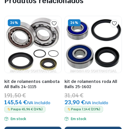
Produtos relacionados
24%
24%
kit de rolamentos cambota
kit de rolamentos roda All
All Balls 24-1115
Balls 25-1602
191,50 €
31,04 €
145,54 €
23,90 €
IVA incluído
IVA incluído
Poupa 45,96 € (24%)
Poupa 7,14 € (23%)
Em stock
Em stock