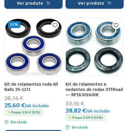
Ver produto
Ver produto
11%
kit de rolamentos roda All
Kit de rolamentos e
Balls 25-1271
vedantes de rodas OffRoad
— RP16301600E
28,76 €
33,91 €
25,60 €
IVA incluído
28,82 €
IVA incluído
Poupa 3,16 € (11%)
Poupa 5,09 € (15%)
Em stock
Em stock