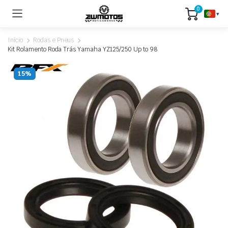
0
▾
Início
Rodas e Pneus
Kit Rolamento Roda Trás Yamaha YZ125/250 Up to 98
15%