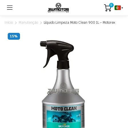
0
▾
Início
Manutenção
Líquido Limpeza Moto Clean 900 1L – Motorex
15%