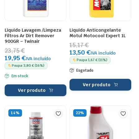
Liquido Lavagem /Limpeza
Liquido Anticongelante
Filtros Ar Dirt Remover
Motul Motocool Expert 1L
900GR – Twinair
15,17 €
23,75 €
13,50 €
IVA incluído
19,95 €
IVA incluído
Poupa 1,67 € (11%)
Poupa 3,80 € (16%)
Esgotado
Em stock
Ver produto
Ver produto
14%
22%