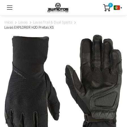
0
▾
Início
Luvas
Luvas Trail & Dual Sports
Luvas EXPLORER H2O Pretas XS