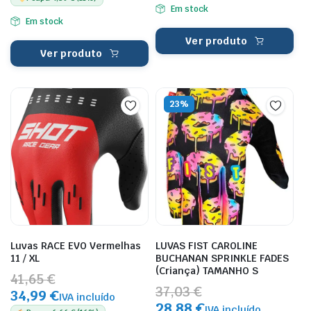
Em stock
Em stock
Ver produto
Ver produto
23%
Luvas RACE EVO Vermelhas
LUVAS FIST CAROLINE
11 / XL
BUCHANAN SPRINKLE FADES
(Criança) TAMANHO S
41,65 €
37,03 €
34,99 €
IVA incluído
28,88 €
IVA incluído