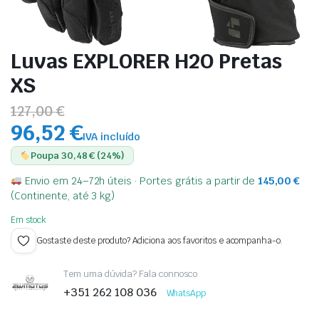
Luvas EXPLORER H2O Pretas
XS
127,00 €
96,52 €
IVA incluído
Poupa 30,48 € (24%)
Envio em 24–72h úteis · Portes grátis a partir de
145,00
€
(Continente, até 3 kg)
Em stock
Gostaste deste produto? Adiciona aos favoritos e acompanha-o.
Tem uma dúvida? Fala connosco
+351 262 108 036
WhatsApp