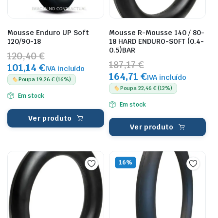
Mousse Enduro UP Soft
Mousse R-Mousse 140 / 80-
120/90-18
18 HARD ENDURO-SOFT (0.4-
0.5)BAR
120,40 €
187,17 €
101,14 €
IVA incluído
164,71 €
IVA incluído
Poupa 19,26 € (16%)
Poupa 22,46 € (12%)
Em stock
Em stock
Ver produto
Ver produto
16%