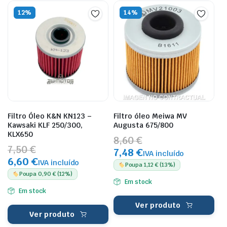
12%
14%
Filtro Óleo K&N KN123 –
Filtro óleo Meiwa MV
Kawsaki KLF 250/300,
Augusta 675/800
KLX650
8,60 €
7,50 €
7,48 €
IVA incluído
6,60 €
IVA incluído
Poupa 1,12 € (13%)
Poupa 0,90 € (12%)
Em stock
Em stock
Ver produto
Ver produto