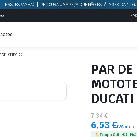
 ILHAS, ESPANHA)
PROCURA UMA PEÇA QUE NÃO ESTÁ INSERIDA? LIGU
ês
Pre
▾
actos
ATI (TIPO 2)
PAR DE
MOTOTE
DUCATI 
7,34 €
6,53 €
IVA inclu
Poupa 0,81 € (11%)