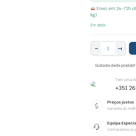
Envio em 24–72h úte
kg)
Em stock
PAR
DE
CONETORES
MOTOTEC
PARA
Gostaste deste produto?
PISCAS
DUCATI
(TIPO
Tem uma dú
2)
+351 26
quantity
Preços justos
Garantia do melh
Equipa Especia
Conhecemos os p