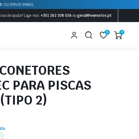
E OU ENVIE EMAIL
cisa de ajuda?
Liga-nos:
+351 262 108 036
ou
geral@ewmotos.pt
0
0
 CONETORES
C PARA PISCAS
(TIPO 2)
ído