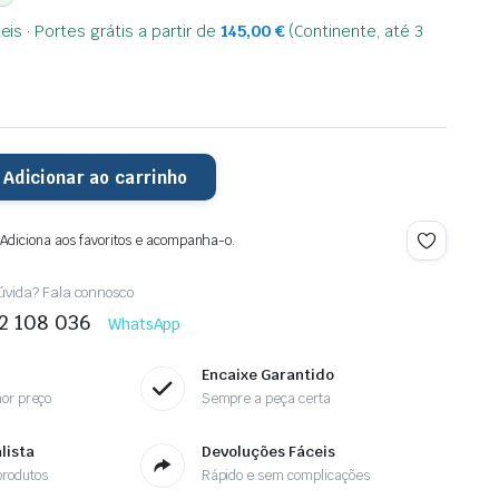
is · Portes grátis a partir de
145,00
€
(Continente, até 3
Adicionar ao carrinho
 Adiciona aos favoritos e acompanha-o.
vida? Fala connosco
2 108 036
WhatsApp
Encaixe Garantido
or preço
Sempre a peça certa
lista
Devoluções Fáceis
rodutos
Rápido e sem complicações