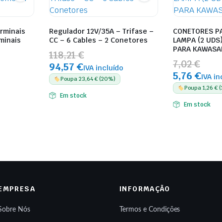
erminais
Regulador 12V/35A – Trifase –
CONETORES P
minais
CC – 6 Cables – 2 Conetores
LAMPA (2 UDS
PARA KAWASAK
118,21 €
7,02 €
94,57 €
IVA incluído
5,76 €
IVA in
Poupa 23,64 € (20%)
Poupa 1,26 € 
Em stock
Em stock
EMPRESA
INFORMAÇÃO
Sobre Nós
Termos e Condições