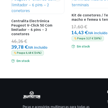
Kit de conetores / T
macho e femea 4 ter
Centralita Electrónica
Peugeot V-Click 50 Com
17,60 €
limitador – 6 pins – 2
14,43 €
IVA incluído
conetores
Poupa 3,17 € (18%)
46,26 €
39,78 €
Em stock
IVA incluído
Poupa 6,48 € (14%)
Em stock
Peças e acessórios multimarcas para todas as