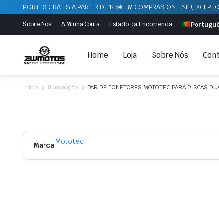
PORTES GRÁTIS A PARTIR DE 145€ EM COMPRAS ONLINE (EXCEPTO
Portugu
Sobre Nós
A Minha Conta
Estado da Encomenda
Home
Loja
Sobre Nós
Cont
Início
Iluminação
PAR DE CONETORES MOTOTEC PARA PISCAS DUC
Mototec
Marca