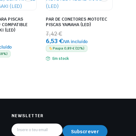
ARA PISCAS
PAR DE CONETORES MOTOTEC
) COMPATIBLE
PISCAS YAMAHA (LED)
I (LED)
7,42 €
6,53 €
IVA incluído
cluído
Poupa 0,89 € (12%)
(18%)
Em stock
NEWSLETTER
Subscrever