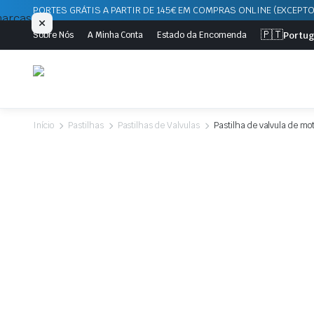
PORTES GRÁTIS A PARTIR DE 145€ EM COMPRAS ONLINE (EXCEPTO
🇵🇹
Portu
Sobre Nós
A Minha Conta
Estado da Encomenda
Início
Pastilhas
Pastilhas de Valvulas
Pastilha de valvula de m