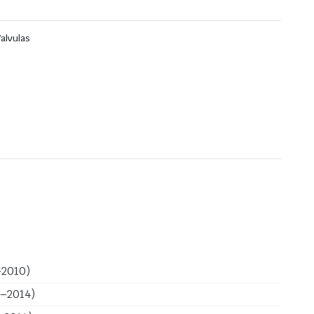
Valvulas
–2010)
0–2014)