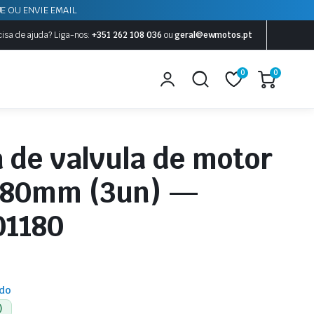
E OU ENVIE EMAIL
cisa de ajuda?
Liga-nos:
+351 262 108 036
ou
geral@ewmotos.pt
0
0
a de valvula de motor
1,80mm (3un) —
01180
ído
)