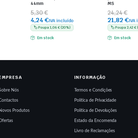
44mm
MS
5,30 €
24,24 €
4,24 €
21,82 €
IVA incluído
IVA 
🏷️ Poupa 1,06 € (20%)
🏷️ Poupa 2,42 €
Em stock
Em stock
EMPRESA
INFORMAÇÃO
Sobre Nós
Termos e Condições
Contactos
Política de Privacidade
Novos Produtos
Política de Devoluções
Ofertas
Estado da Encomenda
Livro de Reclamações