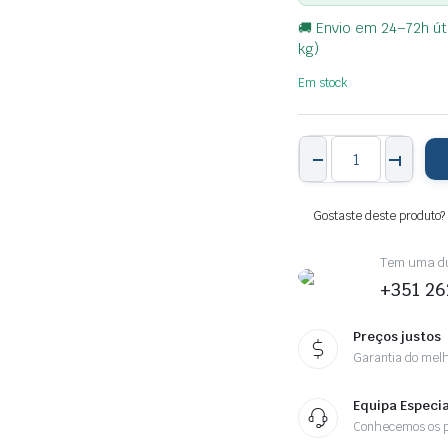
🚚 Envio em 24–72h úte
kg)
Em stock
Pastilha
de
valvula
de
motor
Gostaste deste produto?
7,48
x
1,80mm
Tem uma dú
(3un)
+351 26
—
RP175001180
quantity
Preços justos
Garantia do melh
Equipa Especia
Conhecemos os p