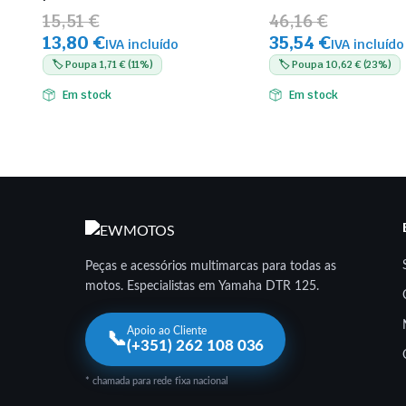
15,51 €
46,16 €
13,80 €
35,54 €
IVA incluído
IVA incluído
🏷️ Poupa 1,71 € (11%)
🏷️ Poupa 10,62 € (23%)
Em stock
Em stock
Peças e acessórios multimarcas para todas as
motos. Especialistas em Yamaha DTR 125.
Apoio ao Cliente
📞
(+351) 262 108 036
* chamada para rede fixa nacional