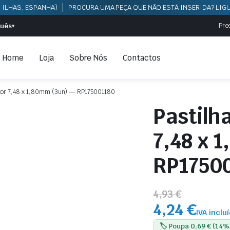
 ILHAS, ESPANHA)
PROCURA UMA PEÇA QUE NÃO ESTÁ INSERIDA? LIGU
guês
Pre
▾
Home
Loja
Sobre Nós
Contactos
otor 7,48 x 1,80mm (3un) — RP175001180
Pastilh
7,48 x 
RP1750
4,93 €
4,24 €
IVA inclu
🏷️ Poupa 0,69 € (14%