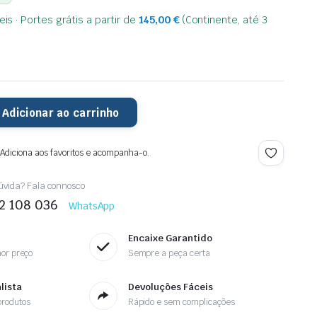
is · Portes grátis a partir de
145,00
€
(Continente, até 3
Adicionar ao carrinho
 Adiciona aos favoritos e acompanha-o.
vida? Fala connosco
2 108 036
WhatsApp
Encaixe Garantido
or preço
Sempre a peça certa
lista
Devoluções Fáceis
rodutos
Rápido e sem complicações