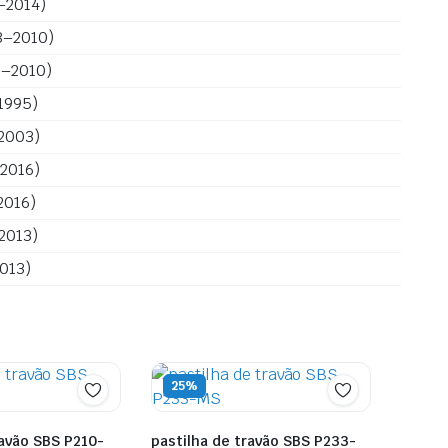
–2014)
8–2010)
8–2010)
1995)
–2003)
–2016)
2016)
2013)
013)
25%
ravão SBS P210-
pastilha de travão SBS P233-