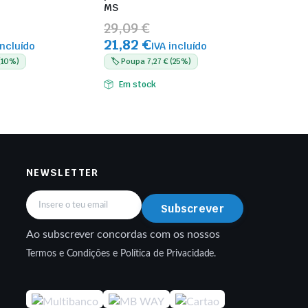
MS
29,09 €
21,82 €
incluído
IVA incluído
 (10%)
🏷️ Poupa 7,27 € (25%)
Em stock
NEWSLETTER
Subscrever
Ao subscrever concordas com os nossos
Termos e Condições e Política de Privacidade.