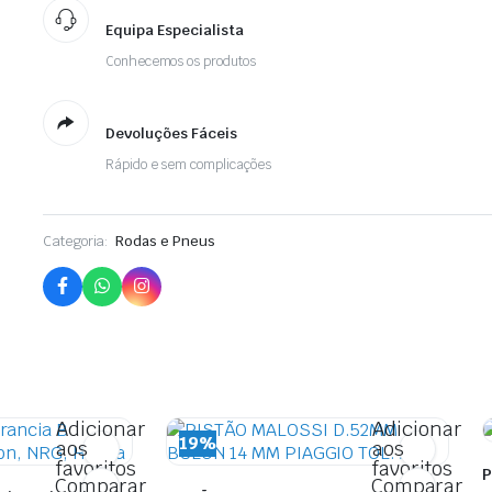
Equipa Especialista
Conhecemos os produtos
Devoluções Fáceis
Rápido e sem complicações
Categoria:
Rodas e Pneus
Adicionar
Adicionar
19%
aos
aos
favoritos
favoritos
P
Comparar
Comparar