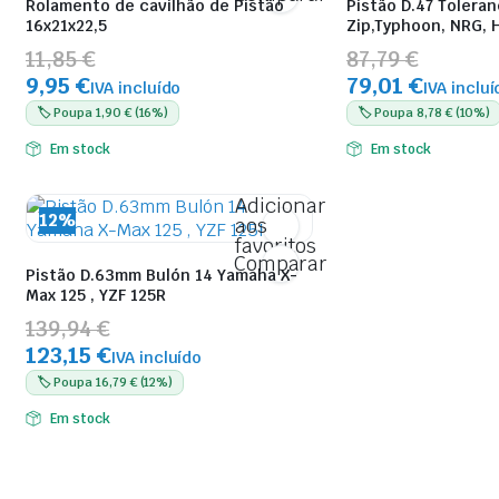
Rolamento de cavilhão de Pistão
Pistão D.47 Toleran
16x21x22,5
Zip,Typhoon, NRG, 
11,85 €
87,79 €
9,95 €
79,01 €
IVA incluído
IVA incluí
🏷️ Poupa 1,90 € (16%)
🏷️ Poupa 8,78 € (10%)
Em stock
Em stock
Adicionar
12%
aos
favoritos
Comparar
Pistão D.63mm Bulón 14 Yamaha X-
Max 125 , YZF 125R
139,94 €
123,15 €
IVA incluído
🏷️ Poupa 16,79 € (12%)
Em stock