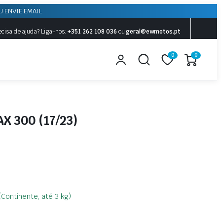
U ENVIE EMAIL
ecisa de ajuda?
Liga-nos:
+351 262 108 036
ou
geral@ewmotos.pt
0
0
 300 (17/23)
(Continente, até 3 kg)