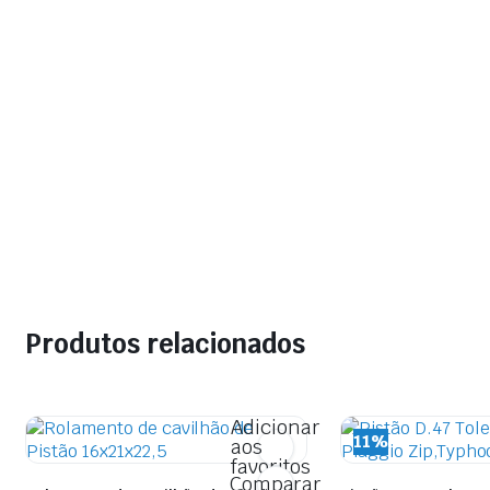
Produtos relacionados
Adicionar
11%
aos
favoritos
Comparar