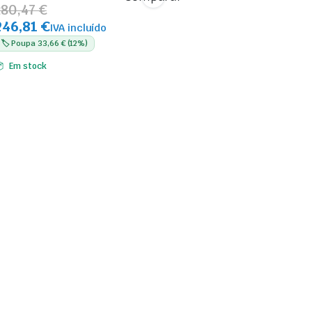
280,47 €
246,81 €
IVA incluído
🏷️ Poupa 33,66 € (12%)
Em stock