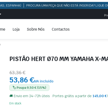
HAS, ESPANHA)
PROCURA UMA PEÇA QUE NÃO ESTÁ INSERIDA? LIGUE O
▾
Pr
ome
Loja
Sobre Nós
Contactos
)
PISTÃO HERT Ø70 MM YAMAHA X-MAX
63,36 €
53,86 €
IVA incluído
🏷️ Poupa 9,50 € (15%)
🚚 Envio em 24–72h úteis · Portes grátis a partir de
145,00
€
Em stock