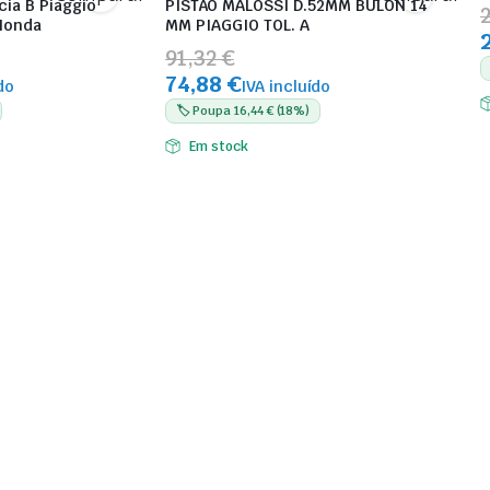
cia B Piaggio
PISTÃO MALOSSI D.52MM BULON 14
Honda
MM PIAGGIO TOL. A
91,32 €
74,88 €
do
IVA incluído
🏷️ Poupa 16,44 € (18%)
Em stock