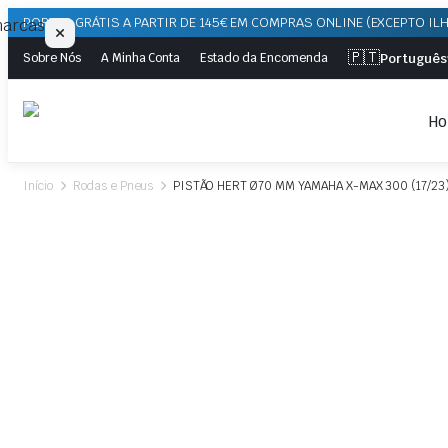
PORTES GRÁTIS A PARTIR DE 145€ EM COMPRAS ONLINE (EXCEPTO IL
🇵🇹
Português
Sobre Nós
A Minha Conta
Estado da Encomenda
H
Início
Rodas e Pneus
PISTÃO HERT Ø70 MM YAMAHA X-MAX 300 (17/23