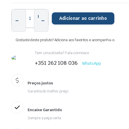
PISTÃO
HERT
Adicionar ao carrinho
Ø70
MM
YAMAHA
X-
Gostaste deste produto? Adiciona aos favoritos e acompanha-o.
MAX
300
(17/23)
Tem uma dúvida? Fala connosco
quantity
+351 262 108 036
WhatsApp
Preços justos
Garantia do melhor preço
Encaixe Garantido
Sempre a peça certa