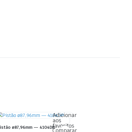
Adicionar
aos
favoritos
istão ø87,96mm — 4104DB
Comparar