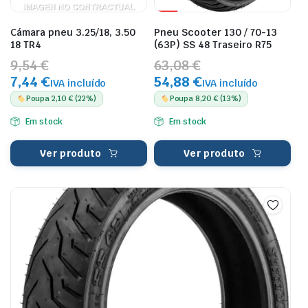
Cámara pneu 3.25/18, 3.50
Pneu Scooter 130 / 70-13
18 TR4
(63P) SS 48 Traseiro R75
9,54 €
63,08 €
7,44 €
54,88 €
IVA incluído
IVA incluído
Poupa 2,10 € (22%)
Poupa 8,20 € (13%)
Em stock
Em stock
Ver produto
Ver produto