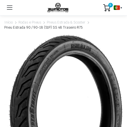
0
▾
Início
Rodas e Pneus
Pneus Estrada & Scooter
Pneu Estrada 90 / 90-18 (51P) SS 48 Traseiro R75