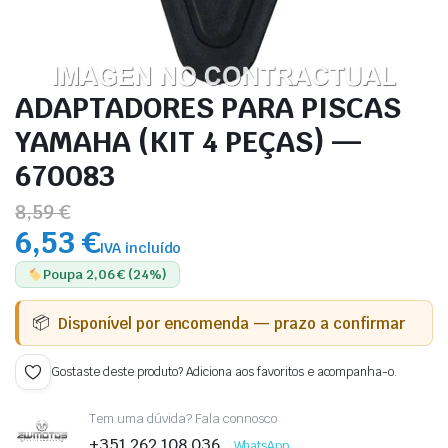
ADAPTADORES PARA PISCAS
YAMAHA (KIT 4 PEÇAS) —
670083
8,59 €
6,53 €
IVA incluído
Poupa 2,06 € (24%)
Disponível por encomenda — prazo a confirmar
Gostaste deste produto? Adiciona aos favoritos e acompanha-o.
Tem uma dúvida? Fala connosco
+351 262 108 036
WhatsApp