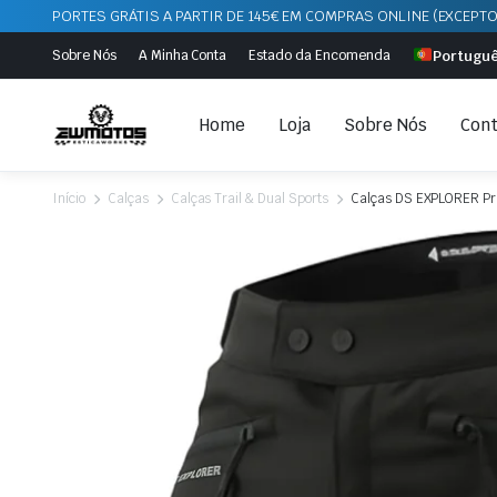
PORTES GRÁTIS A PARTIR DE 145€ EM COMPRAS ONLINE (EXCEPTO
Portugu
Sobre Nós
A Minha Conta
Estado da Encomenda
Home
Loja
Sobre Nós
Cont
Início
Calças
Calças Trail & Dual Sports
Calças DS EXPLORER Pr