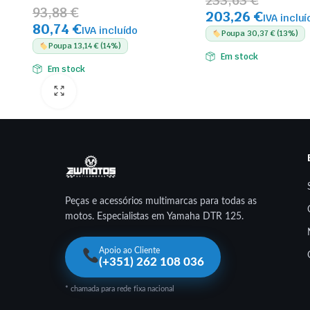
233,63 €
93,88 €
203,26 €
IVA incluí
80,74 €
IVA incluído
Poupa 30,37 € (13%)
Poupa 13,14 € (14%)
Em stock
Em stock
Peças e acessórios multimarcas para todas as
motos. Especialistas em Yamaha DTR 125.
Apoio ao Cliente
(+351) 262 108 036
* chamada para rede fixa nacional