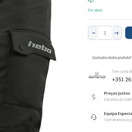
kg)
Em stock
Calças
DS
EXPLORER
Pretas
XL
quantity
Gostaste deste produto?
Tem uma dú
+351 26
Preços justos
Garantia do melh
Equipa Especia
Conhecemos os p