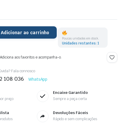
Adicionar ao carrinho
Poucas unidades em stock.
Unidades restantes: 1
 Adiciona aos favoritos e acompanha-o.
vida? Fala connosco
2 108 036
WhatsApp
Encaixe Garantido
or preço
Sempre a peça certa
lista
Devoluções Fáceis
rodutos
Rápido e sem complicações