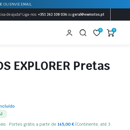
E OU ENVIE EMAIL
cisa de ajuda?
Liga-nos:
+351 262 108 036
ou
geral@ewmotos.pt
0
0
DS EXPLORER Pretas
incluído
%)
is · Portes grátis a partir de
145,00
€
(Continente, até 3