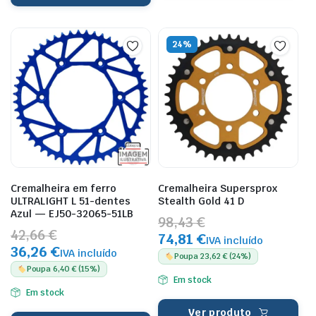
24%
Cremalheira em ferro
Cremalheira Supersprox
ULTRALIGHT L 51-dentes
Stealth Gold 41 D
Azul — EJ50-32065-51LB
98,43 €
42,66 €
74,81 €
IVA incluído
36,26 €
IVA incluído
Poupa 23,62 € (24%)
Poupa 6,40 € (15%)
Em stock
Em stock
Ver produto