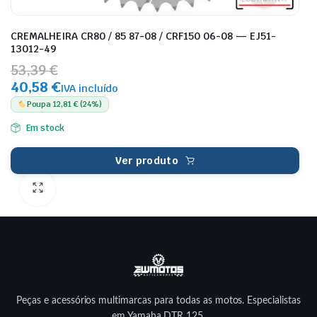
CREMALHEIRA CR80 / 85 87-08 / CRF150 06-08 — EJ51-
13012-49
53,39 €
40,58 €
IVA incluído
Poupa 12,81 € (24%)
Em stock
Ver produto
Peças e acessórios multimarcas para todas as motos. Especialistas
em Yamaha DTR 125.