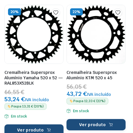
20%
22%
Cremalheira Supersprox
Cremalheira Supersprox
Alumínio Yamaha 520 x 52 —
Alumínio KTM 520 x 45
RAL853X52BLK
56,05 €
66,55 €
43,72 €
IVA incluído
53,24 €
IVA incluído
Poupa 12,33 € (22%)
Poupa 13,31 € (20%)
Em stock
Em stock
Ver produto
Ver produto