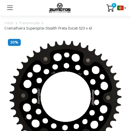
0
▾
Início
Transmissão
Cremalheira Supersprox Stealth Preta Ducati 520 x 43
20%