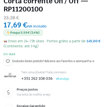
Corta corrente On / Off —
RP11200100
23,28 €
17,69 €
IVA incluído
Poupa 5,59 € (24%)
Envio em 24–72h úteis · Portes grátis a partir de
145,00
€
(Continente, até 3 kg)
Em stock
Gostaste deste produto? Adiciona aos favoritos e acompanha-o.
Tem uma dúvida? Fala connosco
+351 262 108 036
WhatsApp
Preços justos
Garantia do melhor preço
Encaixe Garantido