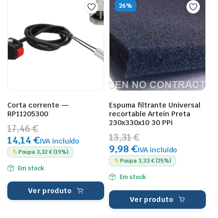
26%
Corta corrente —
Espuma filtrante Universal
RP11205300
recortable Artein Preta
230x330x10 30 PPi
17,46 €
13,31 €
14,14 €
IVA incluído
9,98 €
IVA incluído
Poupa 3,32 € (19%)
Poupa 3,33 € (25%)
Em stock
Em stock
Ver produto
Ver produto