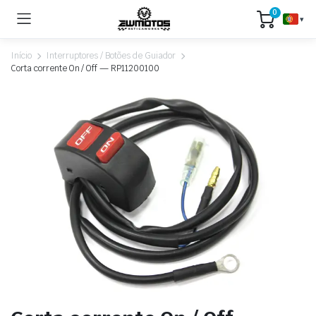
0
▾
Início
Interruptores / Botões de Guiador
Corta corrente On / Off — RP11200100