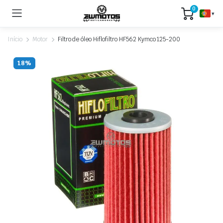
0
▾
Início
Motor
Filtro de óleo Hiflofiltro HF562 Kymco 125-200
18%