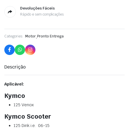
Devoluções Fáceis
Rápido e sem complicações
Categories:
Motor
,
Pronto Entrega
Descrição
Aplicável:
Kymco
125 Venox
Kymco
Scooter
125 Dink i.e.
06-15