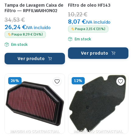
Tampa de Lavagem Caixa de
Filtro de oleo HF143
Filtro — RPFILWAXHON02
10,22 €
34,53 €
8,07 €
IVA incluído
26,24 €
IVA incluído
Poupa 2,15 € (21%)
Poupa 8,29 € (24%)
Em stock
Em stock
Ver produto
Ver produto
26%
12%