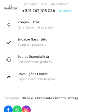
Tem uma dúvida? Fala connosco
+351 262 108 036
WhatsApp
Preços justos
Garantia do melhor preço
Encaixe Garantido
Sempre a peça certa
Equipa Especialista
Conhecemos os produtos
Devoluções Fáceis
Rápido e sem complicações
Categories:
Óleos e Lubrificantes
,
Pronto Entrega