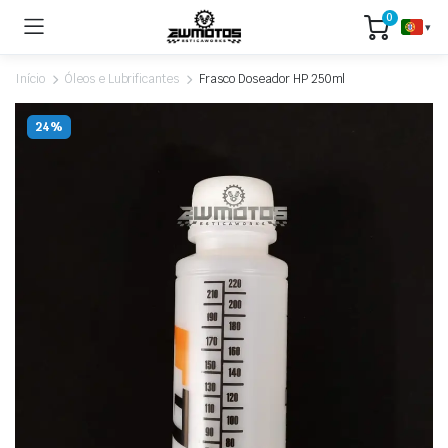
0
▾
Início
Óleos e Lubrificantes
Frasco Doseador HP 250ml
24%