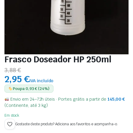
Frasco Doseador HP 250ml
3,88 €
2,95 €
IVA incluído
Poupa 0,93 € (24%)
Envio em 24–72h úteis · Portes grátis a partir de
145,00
€
(Continente, até 3 kg)
Em stock
Gostaste deste produto? Adiciona aos favoritos e acompanha-o.