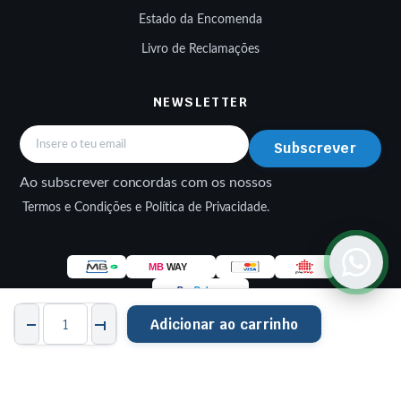
Estado da Encomenda
Livro de Reclamações
NEWSLETTER
Subscrever
Ao subscrever concordas com os nossos
Termos e Condições e Política de Privacidade.
Kit
Adicionar ao carrinho
de
Reparação
STORE
PESQUISAR
FAVORITOS
CONTA
CATEGORIAS
Escovas
© 2026 EWMOTOS — Peças e Acessórios Multimarcas. Made by
Motor
DriveWeb
de