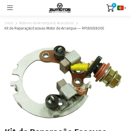
0
▾
Início
Motores de Arranque & Acessórios
Kit de Reparação Escovas Motor de Arranque — RP18501800E