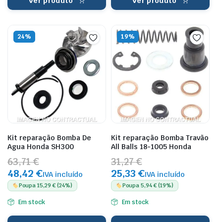
Ver produto
Ver produto
24%
19%
Kit reparação Bomba De
Kit reparação Bomba Travão
Agua Honda SH300
All Balls 18-1005 Honda
63,71 €
31,27 €
48,42 €
25,33 €
IVA incluído
IVA incluído
Poupa 15,29 € (24%)
Poupa 5,94 € (19%)
Em stock
Em stock