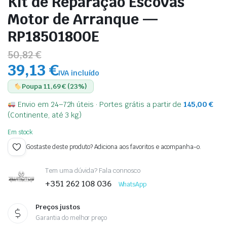
Kit de Reparação Escovas
Motor de Arranque —
RP18501800E
50,82 €
39,13 €
IVA incluído
Poupa 11,69 € (23%)
Envio em 24–72h úteis · Portes grátis a partir de
145,00
€
(Continente, até 3 kg)
Em stock
Gostaste deste produto? Adiciona aos favoritos e acompanha-o.
Tem uma dúvida? Fala connosco
+351 262 108 036
WhatsApp
Preços justos
Garantia do melhor preço