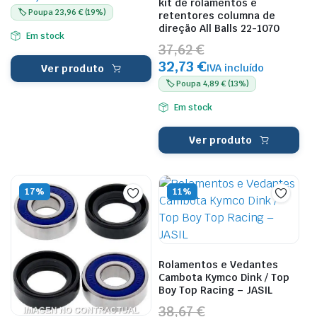
kit de rolamentos e
🏷️ Poupa 23,96 € (19%)
retentores columna de
direção All Balls 22-1070
Em stock
37,62 €
32,73 €
IVA incluído
Ver produto
🏷️ Poupa 4,89 € (13%)
Em stock
Ver produto
17%
11%
Rolamentos e Vedantes
Cambota Kymco Dink / Top
Boy Top Racing – JASIL
38,67 €