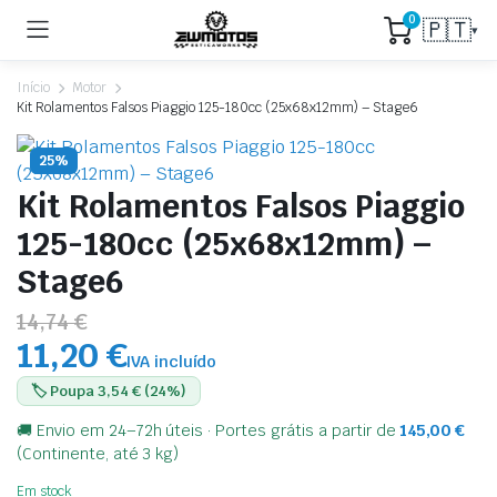
0
🇵🇹
▾
Início
Motor
Kit Rolamentos Falsos Piaggio 125-180cc (25x68x12mm) – Stage6
25%
Kit Rolamentos Falsos Piaggio
125-180cc (25x68x12mm) –
Stage6
14,74 €
11,20 €
IVA incluído
🏷️ Poupa 3,54 € (24%)
🚚 Envio em 24–72h úteis · Portes grátis a partir de
145,00
€
(Continente, até 3 kg)
Em stock