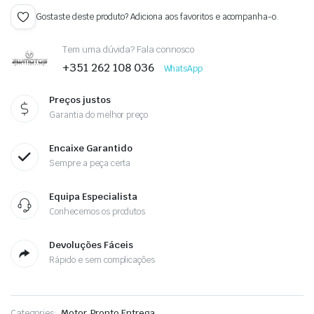
Gostaste deste produto? Adiciona aos favoritos e acompanha-o.
Tem uma dúvida? Fala connosco
+351 262 108 036
WhatsApp
Preços justos
Garantia do melhor preço
Encaixe Garantido
Sempre a peça certa
Equipa Especialista
Conhecemos os produtos
Devoluções Fáceis
Rápido e sem complicações
Categories:
Motor
Pronto Entrega