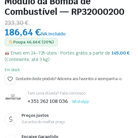
Modulo da Bomba de
Combustível — RP32000200
233,30 €
186,64 €
IVA incluído
Poupa 46,66 € (20%)
Envio em 24–72h úteis · Portes grátis a partir de
145,00
€
(Continente, até 3 kg)
Em stock
Gostaste deste produto? Adiciona aos favoritos e acompanha-o.
Tem uma dúvida? Fala connosco
+351 262 108 036
WhatsApp
Preços justos
Garantia do melhor preço
Encaixe Garantido