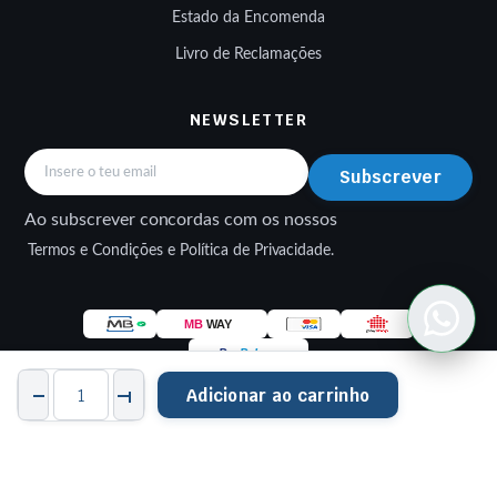
Estado da Encomenda
Livro de Reclamações
NEWSLETTER
Subscrever
Ao subscrever concordas com os nossos
Termos e Condições e Política de Privacidade.
Modulo
Adicionar ao carrinho
da
Bomba
STORE
PESQUISAR
FAVORITOS
CONTA
CATEGORIAS
de
© 2026 EWMOTOS — Peças e Acessórios Multimarcas. Made by
Combustível
DriveWeb
—
RP32000200