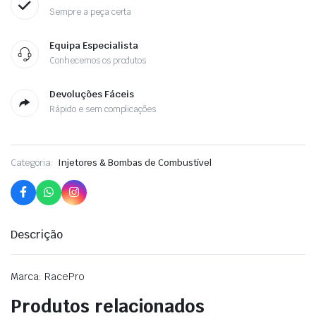
Sempre a peça certa
Equipa Especialista
Conhecemos os produtos
Devoluções Fáceis
Rápido e sem complicações
Categoria:
Injetores & Bombas de Combustível
Descrição
Marca: RacePro
Produtos relacionados