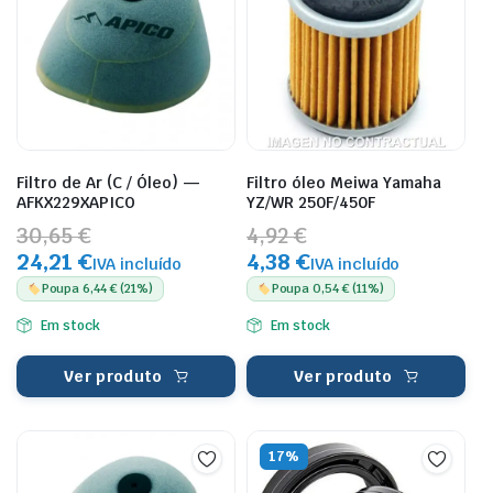
Filtro de Ar (C / Óleo) —
Filtro óleo Meiwa Yamaha
AFKX229XAPICO
YZ/WR 250F/450F
30,65 €
4,92 €
24,21 €
4,38 €
IVA incluído
IVA incluído
Poupa 6,44 € (21%)
Poupa 0,54 € (11%)
Em stock
Em stock
Ver produto
Ver produto
17%