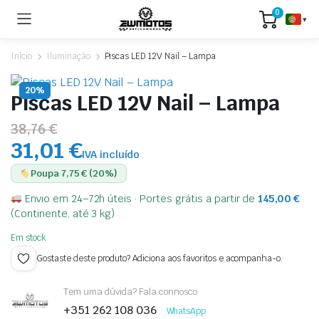
0
▾
Início
Iluminação
Piscas LED 12V Nail – Lampa
20%
Piscas LED 12V Nail – Lampa
38,76 €
31,01 €
IVA incluído
Poupa 7,75 € (20%)
Envio em 24–72h úteis · Portes grátis a partir de
145,00
€
(Continente, até 3 kg)
Em stock
Gostaste deste produto? Adiciona aos favoritos e acompanha-o.
Tem uma dúvida? Fala connosco
+351 262 108 036
WhatsApp