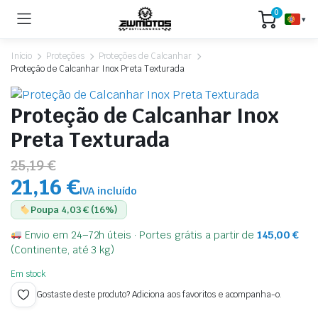
0
▾
Início
Proteções
Proteções de Calcanhar
Proteção de Calcanhar Inox Preta Texturada
Proteção de Calcanhar Inox
Preta Texturada
25,19 €
21,16 €
IVA incluído
Poupa 4,03 € (16%)
Envio em 24–72h úteis · Portes grátis a partir de
145,00
€
(Continente, até 3 kg)
Em stock
Gostaste deste produto? Adiciona aos favoritos e acompanha-o.