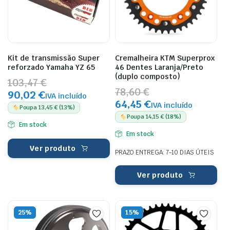
Kit de transmissão Super
Cremalheira KTM Superprox
reforzado Yamaha YZ 65
46 Dentes Laranja/Preto
(duplo composto)
103,47 €
78,60 €
90,02 €
IVA incluído
64,45 €
IVA incluído
Poupa 13,45 € (13%)
Poupa 14,15 € (18%)
Em stock
Em stock
Ver produto
PRAZO ENTREGA: 7-10 DIAS ÚTEIS
Ver produto
25%
15%