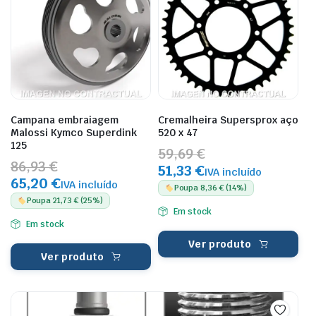
Campana embraiagem
Cremalheira Supersprox aço
Malossi Kymco Superdink
520 x 47
125
59,69 €
86,93 €
51,33 €
IVA incluído
65,20 €
IVA incluído
Poupa 8,36 € (14%)
Poupa 21,73 € (25%)
Em stock
Em stock
Ver produto
Ver produto