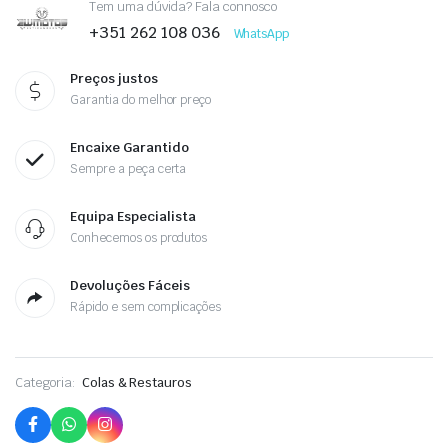
Tem uma dúvida? Fala connosco
+351 262 108 036
WhatsApp
Preços justos
Garantia do melhor preço
Encaixe Garantido
Sempre a peça certa
Equipa Especialista
Conhecemos os produtos
Devoluções Fáceis
Rápido e sem complicações
Categoria:
Colas & Restauros