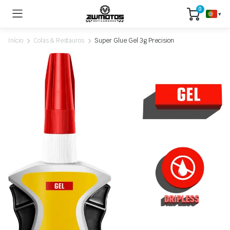
0
▾
Início
Colas & Restauros
Super Glue Gel 3g Precision