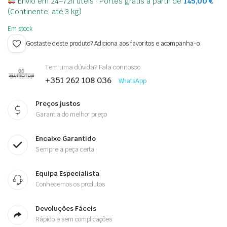
Envio em 24–72h úteis · Portes grátis a partir de
145,00
€
(Continente, até 3 kg)
Em stock
Gostaste deste produto? Adiciona aos favoritos e acompanha-o.
Tem uma dúvida? Fala connosco
+351 262 108 036
WhatsApp
Preços justos
Garantia do melhor preço
Encaixe Garantido
Sempre a peça certa
Equipa Especialista
Conhecemos os produtos
Devoluções Fáceis
Rápido e sem complicações