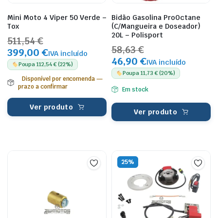
Mini Moto 4 Viper 50 Verde –
Bidão Gasolina ProOctane
Tox
(C/Mangueira e Doseador)
20L – Polisport
511,54 €
58,63 €
399,00 €
IVA incluído
46,90 €
IVA incluído
Poupa 112,54 € (22%)
Poupa 11,73 € (20%)
Disponível por encomenda —
prazo a confirmar
Em stock
Ver produto
Ver produto
25%