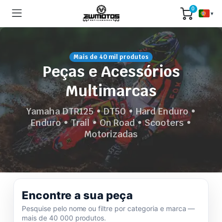
0
▾
Mais de 40 mil produtos
Peças e Acessórios
Multimarcas
Yamaha DTR125 • DT50 • Hard Enduro •
Enduro • Trail • On Road • Scooters •
Motorizadas
Encontre a sua peça
Pesquise pelo nome ou filtre por categoria e marca —
mais de 40 000 produtos.