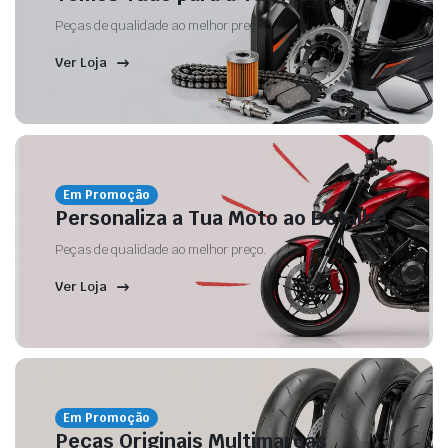
Peças de qualidade ao melhor preço.
Ver Loja
Em Promoção
Personaliza a Tua Moto ao Detalhe
Peças de qualidade ao melhor preço.
Ver Loja
Em Promoção
Peças Originais Multimarcas