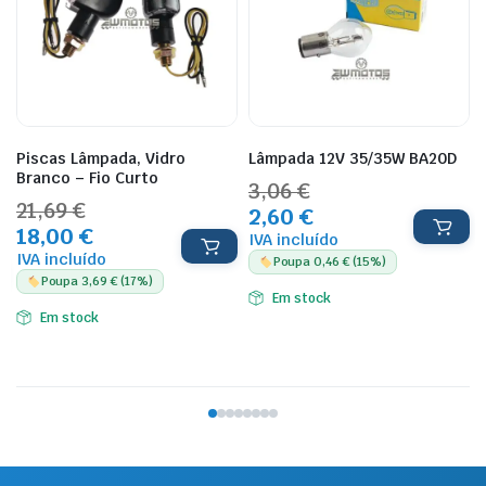
Piscas Lâmpada, Vidro
Lâmpada 12V 35/35W BA20D
Branco – Fio Curto
3,06 €
21,69 €
2,60 €
18,00 €
Ver produto
IVA incluído
Ver produto
IVA incluído
Poupa 0,46 € (15%)
Poupa 3,69 € (17%)
Em stock
Em stock