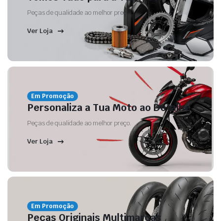
Peças de qualidade ao melhor preço.
Ver Loja
Em Promoção
Personaliza a Tua Moto ao Detalhe
Peças de qualidade ao melhor preço.
Ver Loja
Em Promoção
Peças Originais Multimarcas