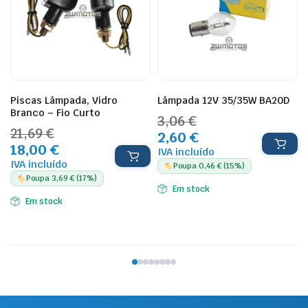
Piscas Lâmpada, Vidro
Lâmpada 12V 35/35W BA20D
Branco – Fio Curto
3,06 €
21,69 €
2,60 €
18,00 €
Ver produto
IVA incluído
Ver produto
IVA incluído
Poupa 0,46 € (15%)
Poupa 3,69 € (17%)
Em stock
Em stock