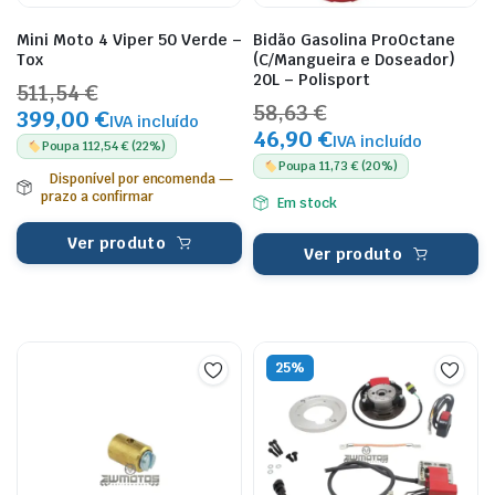
Mini Moto 4 Viper 50 Verde –
Bidão Gasolina ProOctane
Tox
(C/Mangueira e Doseador)
20L – Polisport
511,54 €
58,63 €
399,00 €
IVA incluído
46,90 €
IVA incluído
Poupa 112,54 € (22%)
Poupa 11,73 € (20%)
Disponível por encomenda —
prazo a confirmar
Em stock
Ver produto
Ver produto
25%