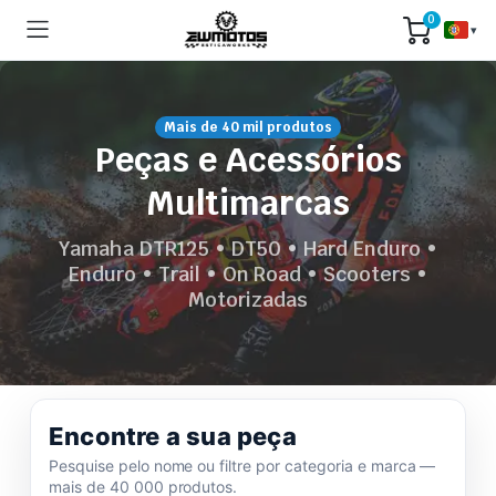
0
▾
Mais de 40 mil produtos
Peças e Acessórios
Multimarcas
Yamaha DTR125 • DT50 • Hard Enduro •
Enduro • Trail • On Road • Scooters •
Motorizadas
Encontre a sua peça
Pesquise pelo nome ou filtre por categoria e marca —
mais de 40 000 produtos.