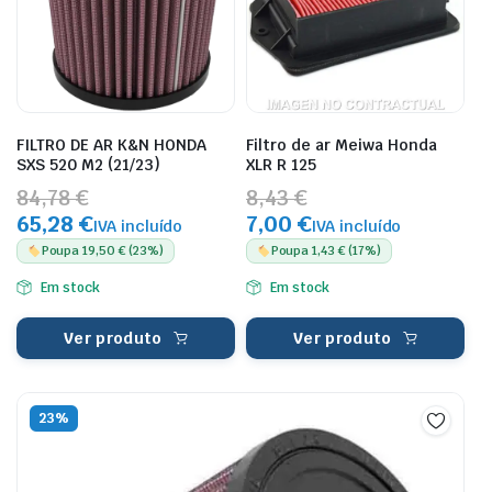
FILTRO DE AR K&N HONDA
Filtro de ar Meiwa Honda
SXS 520 M2 (21/23)
XLR R 125
84,78 €
8,43 €
65,28 €
7,00 €
IVA incluído
IVA incluído
Poupa 19,50 € (23%)
Poupa 1,43 € (17%)
Em stock
Em stock
Ver produto
Ver produto
23%